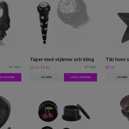
Taper med stjärnor och bling
Tiki horn 
55 kr
19 kr
85 kr
I lager.
I lager.
G I KORGEN
LÄS MER
LÄGG I KORGEN
LÄS MER