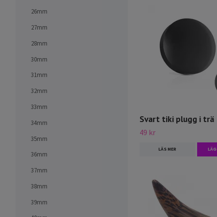
26mm
27mm
28mm
30mm
31mm
32mm
33mm
Svart tiki plugg i trä
34mm
49 kr
35mm
LÄS MER
LÄG
36mm
37mm
38mm
39mm