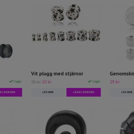
Vit plugg med stjärnor
Genomskin
35 kr
10 kr
29 kr
I lager.
I lager.
G I KORGEN
LÄS MER
LÄGG I KORGEN
LÄS MER