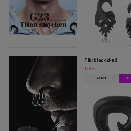
Tiki black skull
119 kr
LÄS MER
LÄG