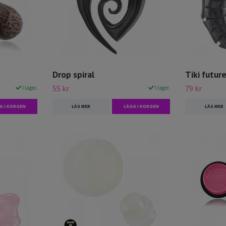
Drop spiral
Tiki future
55 kr
79 kr
I lager.
I lager.
G I KORGEN
LÄS MER
LÄGG I KORGEN
LÄS MER