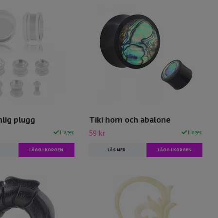
lig plugg
Tiki horn och abalone
59 kr
I lager.
I lager.
LÄGG I KORGEN
LÄS MER
LÄGG I KORGEN