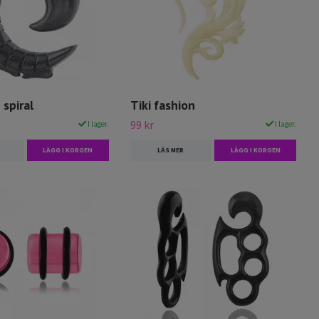
 spiral
Tiki fashion
99 kr
I lager.
I lager.
LÄGG I KORGEN
LÄS MER
LÄGG I KORGEN