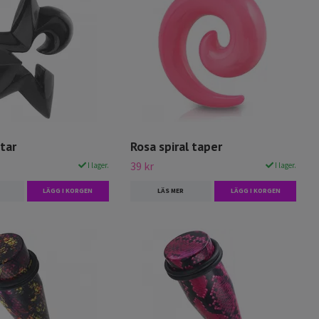
star
Rosa spiral taper
39 kr
I lager.
I lager.
LÄGG I KORGEN
LÄS MER
LÄGG I KORGEN