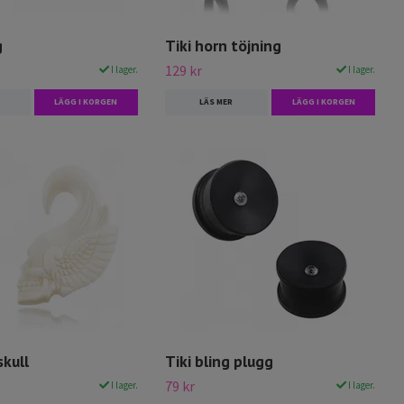
g
Tiki horn töjning
129 kr
I lager.
I lager.
LÄGG I KORGEN
LÄS MER
LÄGG I KORGEN
skull
Tiki bling plugg
79 kr
I lager.
I lager.