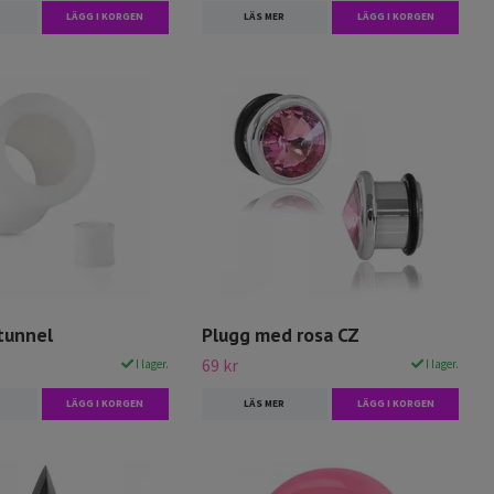
LÄGG I KORGEN
LÄS MER
LÄGG I KORGEN
tunnel
Plugg med rosa CZ
69 kr
I lager.
I lager.
LÄGG I KORGEN
LÄS MER
LÄGG I KORGEN