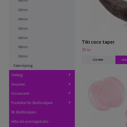
40mm
42mm
44mm
45mm
46mm
Tiki coco taper
48mm
39 kr
50mm
LÄS MER
LÄG
Fake töjning
Verktyg
Smycken
Accessoarer
Produkter för återförsäljare
Bli återförsäljare
Hitta din piercingsstudio