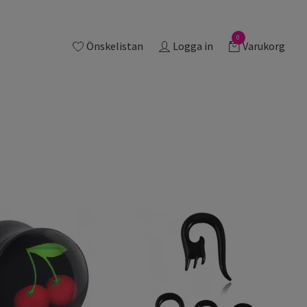
0
Önskelistan
Logga in
Varukorg