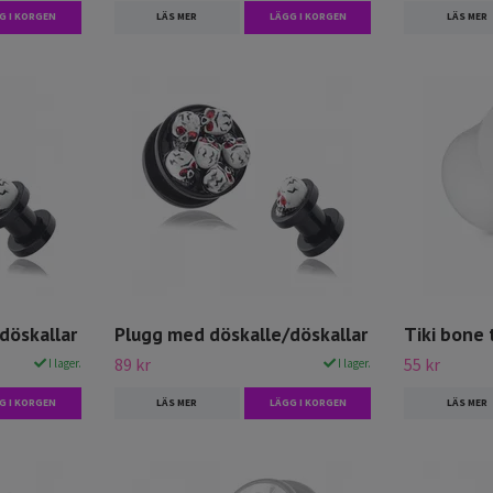
G I KORGEN
LÄS MER
LÄGG I KORGEN
LÄS MER
döskallar
Plugg med döskalle/döskallar
Tiki bone 
89 kr
55 kr
I lager.
I lager.
G I KORGEN
LÄS MER
LÄGG I KORGEN
LÄS MER