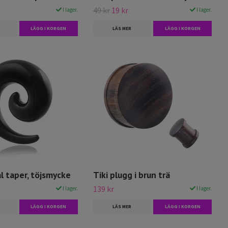
49 kr
19 kr
I lager.
I lager.
LÄGG I KORGEN
LÄS MER
LÄGG I KORGEN
al taper, töjsmycke
Tiki plugg i brun trä
139 kr
I lager.
I lager.
LÄGG I KORGEN
LÄS MER
LÄGG I KORGEN