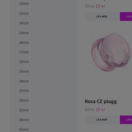
12mm
29 kr
10 kr
13mm
LÄS MER
LÄG
14mm
15mm
16mm
17mm
18mm
19mm
20mm
21mm
Rosa CZ plugg
22mm
69 kr
20 kr
23mm
24mm
LÄS MER
LÄG
25mm