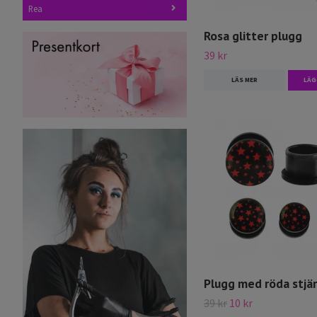
Rea
Rosa glitter plugg
39 kr
LÄS MER
LÄG
Plugg med röda stjä
39 kr
10 kr