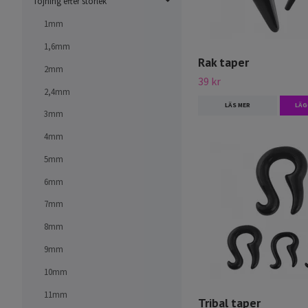
Töjning efter storlek
1mm
1,6mm
Rak taper
2mm
39 kr
2,4mm
LÄS MER
LÄG
3mm
4mm
5mm
6mm
7mm
8mm
9mm
10mm
11mm
Tribal taper