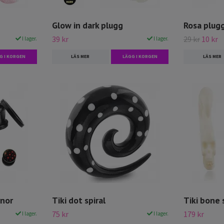
Glow in dark plugg
Rosa plug
39 kr
29 kr
10 kr
I lager.
I lager.
G I KORGEN
LÄS MER
LÄGG I KORGEN
LÄS MER
rnor
Tiki dot spiral
Tiki bone 
75 kr
179 kr
I lager.
I lager.