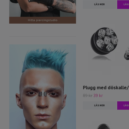
LÄS MER
LÄG
Plugg med döskalle/
89 kr
39 kr
LÄS MER
LÄG