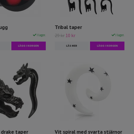
lugg
Tribal taper
29 kr
10 kr
I lager.
I lager.
LÄGG I KORGEN
LÄS MER
LÄGG I KORGEN
 drake taper
Vit spiral med svarta stjärnor