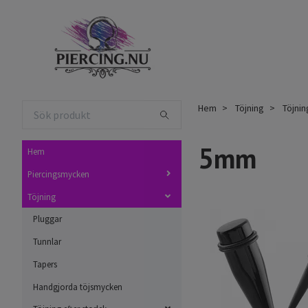
Hem
Töjning
Töjnin
5mm
Hem
Piercingsmycken
Töjning
Pluggar
Tunnlar
Tapers
Handgjorda töjsmycken