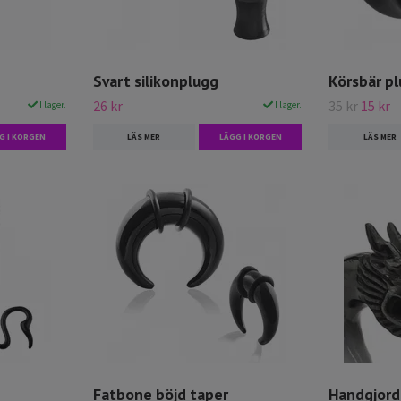
Svart silikonplugg
Körsbär p
26 kr
35 kr
15 kr
I lager.
I lager.
G I KORGEN
LÄS MER
LÄGG I KORGEN
LÄS MER
Fatbone böjd taper
Handgjord