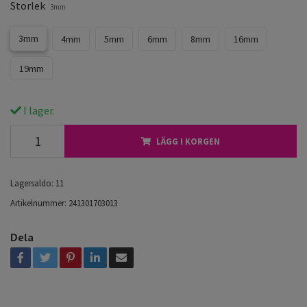
Storlek
3mm
3mm
4mm
5mm
6mm
8mm
16mm
19mm
I lager.
LÄGG I KORGEN
Lagersaldo:
11
Artikelnummer:
241301703013
Dela