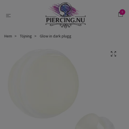
0
Hem
Töjning
Glow in dark plugg