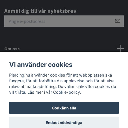
Anmäl dig till vår nyhetsbrev
Om oss
Vi använder cookies
Kundtjänst
Piercing.nu använder cookies för att webbplatsen ska
Sociala medier
fungera, för att förbättra din upplevelse och för att visa
relevant marknadsföring. Du väljer själv vilka cookies du
vill tillåta. Läs mer i vår Cookie-policy.
Godkänn alla
© 2026 Piercing.nu
Endast nödvändiga