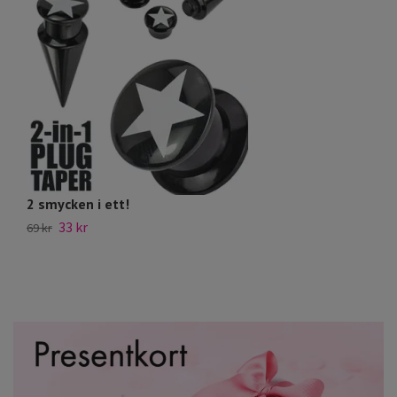
2 smycken i ett!
Ti
33 kr
65
69 kr