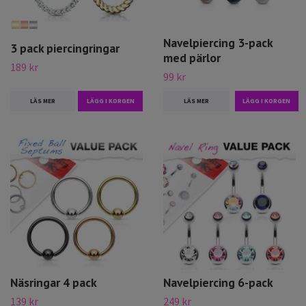
Navelpiercing 3-pack
3 pack piercingringar
med pärlor
189 kr
99 kr
LÄS MER
LÄGG I KORGEN
LÄS MER
Näsringar 4 pack
Navelpiercing 6-pack
139 kr
249 kr