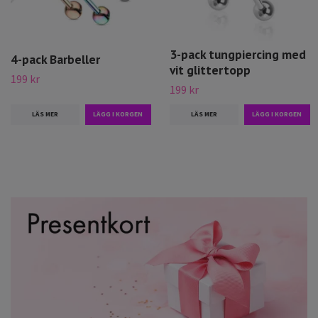
3-pack tungpiercing med
4-pack Barbeller
vit glittertopp
199 kr
199 kr
LÄS MER
LÄS MER