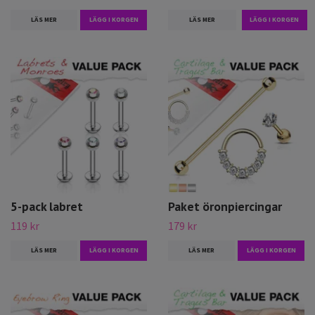
LÄS MER
LÄGG I KORGEN
LÄS MER
5-pack labret
Paket öronpiercingar
119 kr
179 kr
LÄS MER
LÄGG I KORGEN
LÄS MER
LÄGG I KORGEN