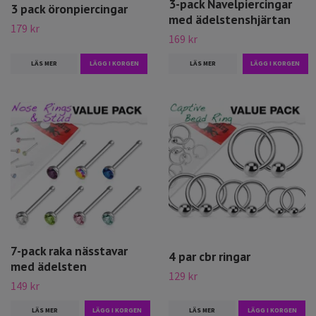
3-pack Navelpiercingar
3 pack öronpiercingar
med ädelstenshjärtan
179 kr
169 kr
LÄS MER
LÄGG I KORGEN
LÄS MER
7-pack raka nässtavar
4 par cbr ringar
med ädelsten
129 kr
149 kr
LÄS MER
LÄGG I KORGEN
LÄS MER