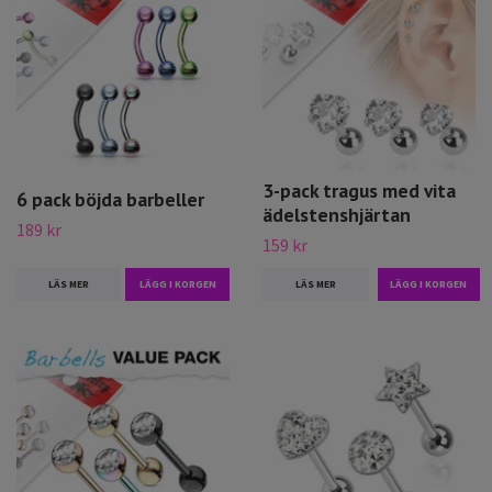
3-pack tragus med vita
6 pack böjda barbeller
ädelstenshjärtan
189 kr
159 kr
LÄS MER
LÄGG I KORGEN
LÄS MER