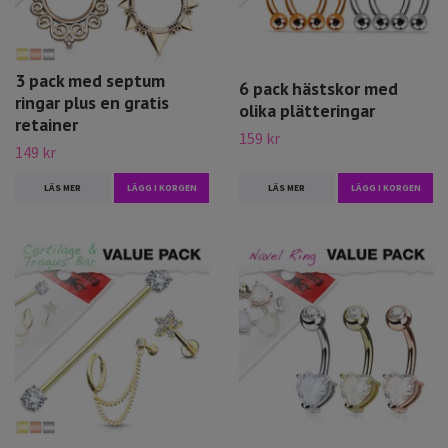
3 pack med septum
6 pack hästskor med
ringar plus en gratis
olika plätteringar
retainer
159 kr
149 kr
LÄS MER
LÄGG I KORGEN
LÄS MER
LÄGG I KORGEN