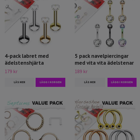
4-pack labret med
5 pack navelpiercingar
ädelstenshjärta
med vita vita ädelstenar
179 kr
189 kr
LÄS MER
LÄGG I KORGEN
LÄS MER