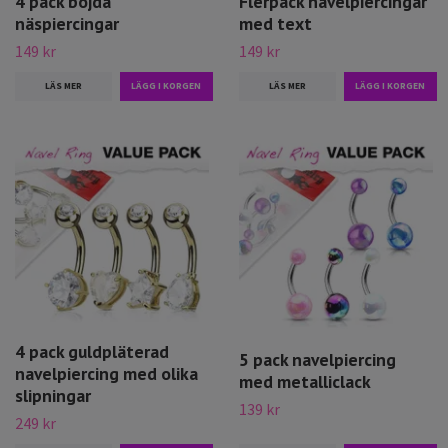
4 pack böjda
Flerpack navelpiercingar
näspiercingar
med text
149 kr
149 kr
LÄS MER
LÄS MER
4 pack guldpläterad
5 pack navelpiercing
navelpiercing med olika
med metalliclack
slipningar
139 kr
249 kr