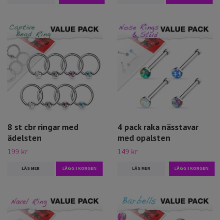
8 st cbr ringar med
4 pack raka nässtavar
ädelsten
med opalsten
199 kr
149 kr
LÄS MER
LÄGG I KORGEN
LÄS MER