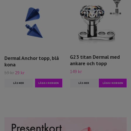
G23 titan Dermal med
Dermal Anchor topp, blå
ankare och topp
kona
149 kr
59 kr
29 kr
LÄS MER
LÄS MER
LÄGG I KORGEN