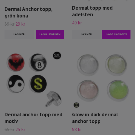
Dermal topp med
Dermal Anchor topp,
ädelsten
grön kona
49 kr
59 kr
29 kr
LÄS MER
LÄS MER
LÄGG I KORGEN
Dermal anchor topp med
Glow in dark dermal
motiv
anchor topp
65 kr
25 kr
58 kr