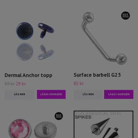
Surface barbell G23
Dermal Anchor topp
65 kr
59 kr
29 kr
LÄS MER
LÄGG I KORGEN
LÄS MER