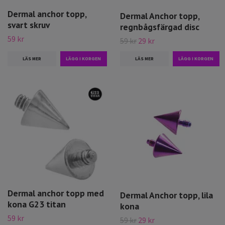
Dermal anchor topp,
Dermal Anchor topp,
svart skruv
regnbågsfärgad disc
59 kr
59 kr
29 kr
LÄS MER
LÄS MER
Dermal anchor topp med
Dermal Anchor topp, lila
kona G23 titan
kona
59 kr
59 kr
29 kr