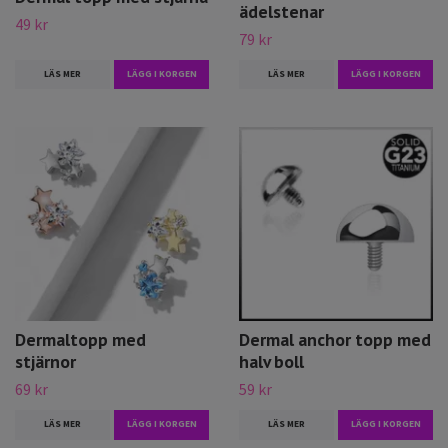
ädelstenar
49 kr
79 kr
LÄS MER
LÄGG I KORGEN
LÄS MER
LÄGG I KORGEN
Dermaltopp med
Dermal anchor topp med
stjärnor
halv boll
69 kr
59 kr
LÄS MER
LÄGG I KORGEN
LÄS MER
LÄGG I KORGEN