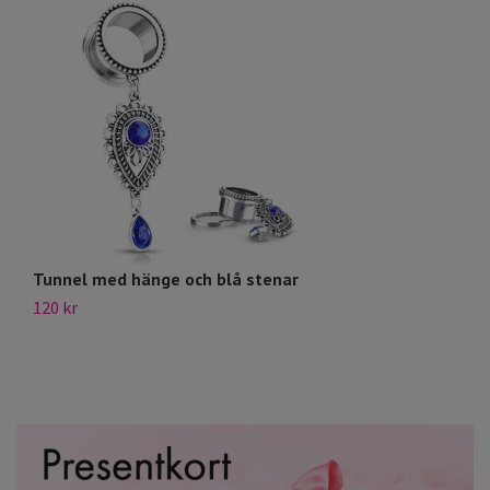
Tunnel med hänge och blå stenar
Ro
120 kr
39