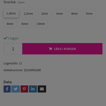
Storlek
1,6mm
1,6mm
2,5mm
2mm
3mm
4mm
5mm
6mm
8mm
10mm
I lager.
LÄGG I KORGEN
Lagersaldo:
11
Artikelnummer:
251300901608
Dela