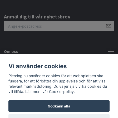
Anmäl dig till vår nyhetsbrev
Om oss
Vi använder cookies
Kundtjänst
Piercing.nu använder cookies för att webbplatsen ska
Sociala medier
fungera, för att förbättra din upplevelse och för att visa
relevant marknadsföring. Du väljer själv vilka cookies du
vill tillåta. Läs mer i vår Cookie-policy.
Godkänn alla