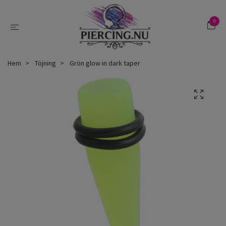
0
Hem
Töjning
Grön glow in dark taper