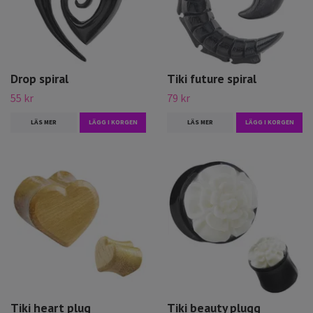
Drop spiral
Tiki future spiral
55 kr
79 kr
LÄS MER
LÄGG I KORGEN
LÄS MER
LÄGG I KORGEN
Tiki heart plug
Tiki beauty plugg