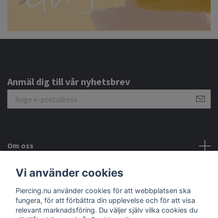
Anmäl dig till vår nyhetsbrev
Om oss
Vi använder cookies
Kundtjänst
Piercing.nu använder cookies för att webbplatsen ska
fungera, för att förbättra din upplevelse och för att visa
Sociala medier
relevant marknadsföring. Du väljer själv vilka cookies du