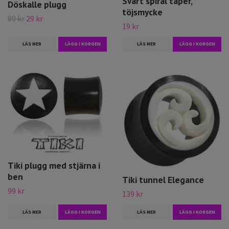
Svart spiral taper,
Döskalle plugg
töjsmycke
89 kr
29 kr
19 kr
LÄS MER
LÄGG I KORGEN
LÄS MER
LÄGG I KORGEN
Tiki plugg med stjärna i
ben
Tiki tunnel Elegance
99 kr
139 kr
LÄS MER
LÄGG I KORGEN
LÄS MER
LÄGG I KORGEN