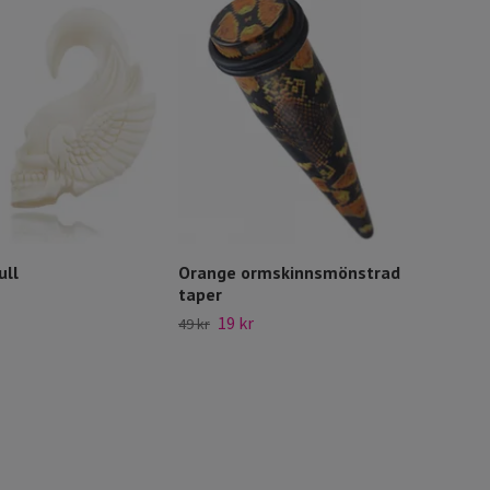
ull
Orange ormskinnsmönstrad
Scha
taper
49 kr
19 kr
49 kr