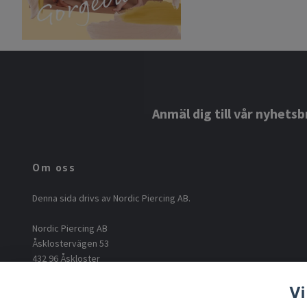
Anmäl dig till vår nyhetsb
Om oss
Denna sida drivs av Nordic Piercing AB.
Nordic Piercing AB
Åsklostervägen 53
432 96 Åskloster
Org: 556812-6717
Vi