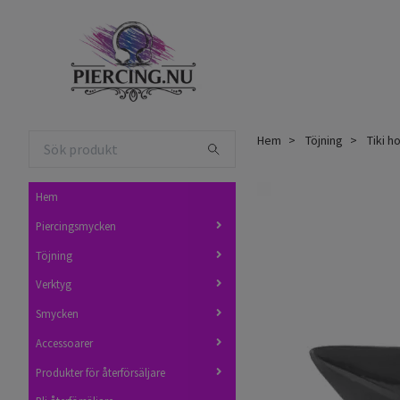
Hem
Töjning
Tiki ho
Hem
Piercingsmycken
Töjning
Verktyg
Smycken
Accessoarer
Produkter för återförsäljare