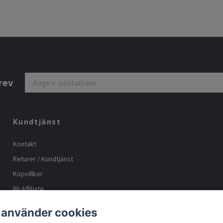
rev
Kundtjänst
Kontakt
Returer / Kundtjänst
Köpvillkor
Bli Affiliate
Storleks guide
 använder cookies
Body positive