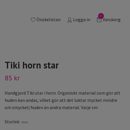
0
Önskelistan
Logga in
Varukorg
Tiki horn star
85 kr
Handgjord Tiki star i horn. Organiskt material som gör att
huden kan andas, vilket gör att det luktar mycket mindre
om smycket/huden än andra material. Varje sm
Storlek
4mm