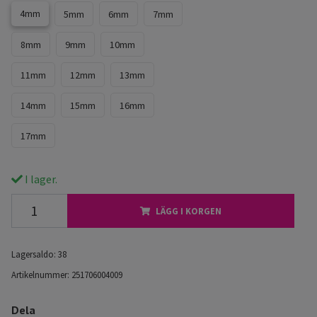
4mm
5mm
6mm
7mm
8mm
9mm
10mm
11mm
12mm
13mm
14mm
15mm
16mm
17mm
I lager.
LÄGG I KORGEN
Lagersaldo:
38
Artikelnummer:
251706004009
Dela