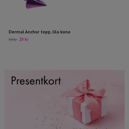
Dermal Anchor topp, lila kona
D
29 kr
49
59 kr