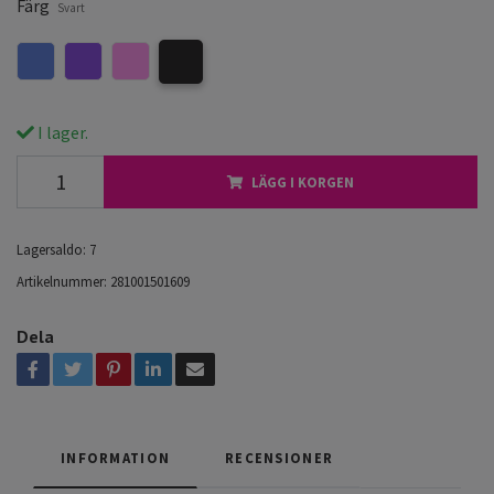
Färg
Svart
I lager.
LÄGG I KORGEN
Lagersaldo:
7
Artikelnummer:
281001501609
Dela
INFORMATION
RECENSIONER