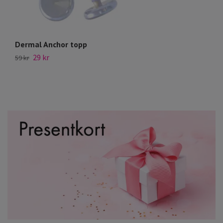
Dermal Anchor topp
D
29 kr
69
59 kr