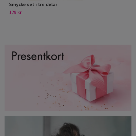
Smycke set i tre delar
K
129 kr
12