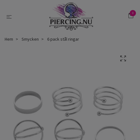
0
Hem
Smycken
6 pack stål ringar