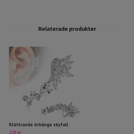
Klättrande örhänge skyfall
S
129 kr
12