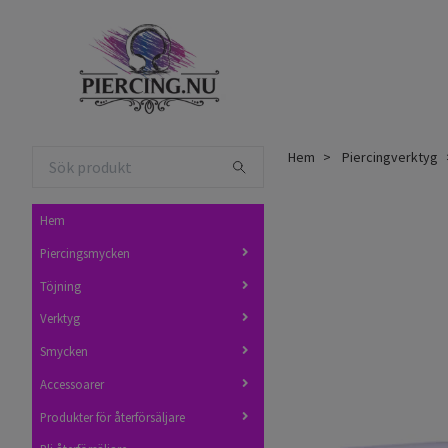
Hem
Piercingverktyg
Hem
Piercingsmycken
Töjning
Verktyg
Smycken
Accessoarer
Produkter för återförsäljare