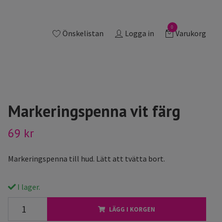
0
Önskelistan
Logga in
Varukorg
Markeringspenna vit färg
69 kr
Markeringspenna till hud. Lätt att tvätta bort.
I lager.
LÄGG I KORGEN