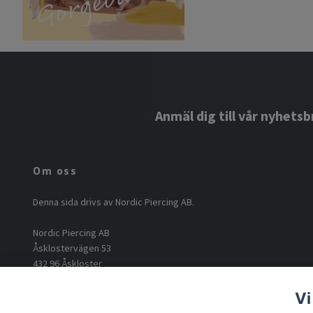
Anmäl dig till vår nyhetsb
Om oss
Denna sida drivs av Nordic Piercing AB.
Nordic Piercing AB
Åsklostervägen 53
432 96 Åskloster
Org: 556812-6717
Vi