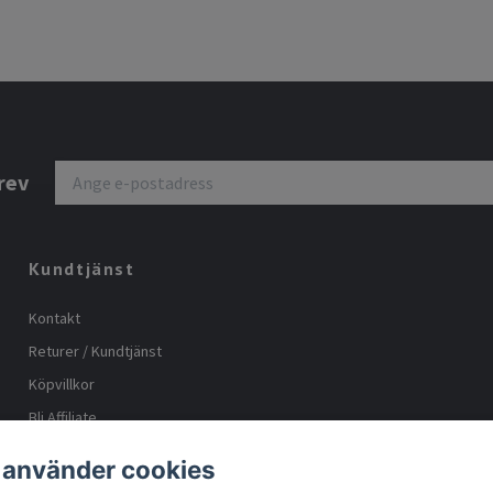
rev
Kundtjänst
Kontakt
Returer / Kundtjänst
Köpvillkor
Bli Affiliate
Storleks guide
 använder cookies
Body positive