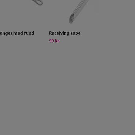
ponge) med rund
Receiving tube
Ster
99 kr
10 kr