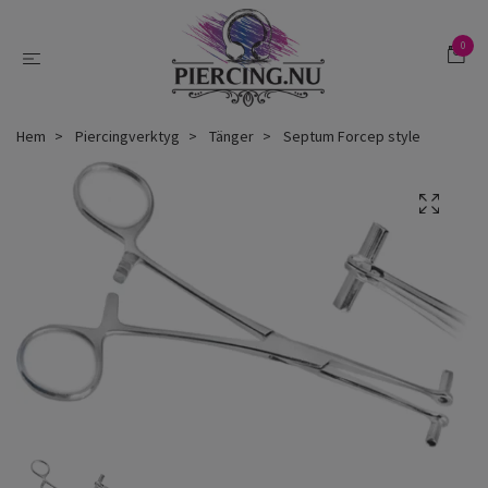
0
Hem
Piercingverktyg
Tänger
Septum Forcep style