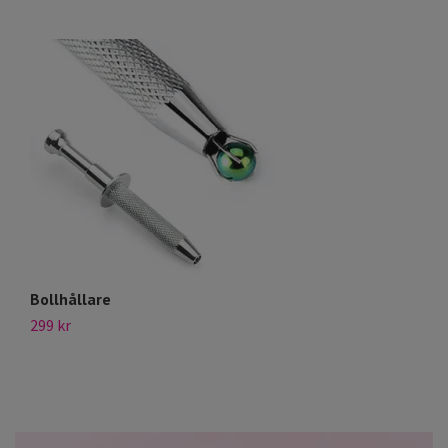
Bollhållare
M
299 kr
69