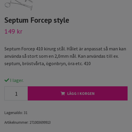
Septum Forcep style
149 kr
Septum Forcep 410 kirurg stål. Hålet är anpassat så man kan
använda så stort som en 2,0mm nål. Kan användas till ex.
septum, bröstvårta, ögonbryn, öra etc. 410
I lager.
LÄGG I KORGEN
Lagersaldo:
31
Artikelnummer:
271003699913