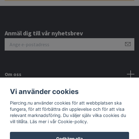
Anmäl dig till vår nyhetsbrev
Om oss
Vi använder cookies
Kundtjänst
Piercing.nu använder cookies för att webbplatsen ska
fungera, för att förbättra din upplevelse och för att visa
Sociala medier
relevant marknadsföring. Du väljer själv vilka cookies du
vill tillåta. Läs mer i vår Cookie-policy.
Godkänn alla