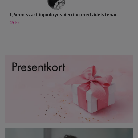
1,6mm svart ögonbrynspiercing med ädelstenar
Ö
45 kr
14