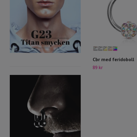
Cbr med feridoboll
89 kr