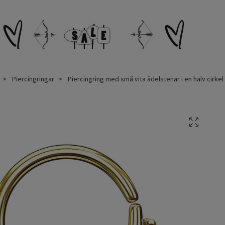
Piercingringar
Piercingring med små vita ädelstenar i en halv cirkel