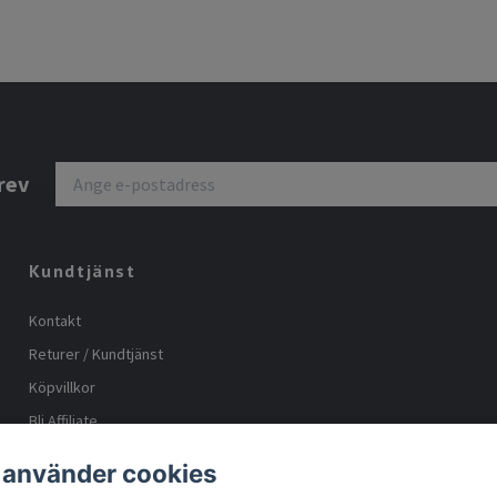
rev
Kundtjänst
Kontakt
Returer / Kundtjänst
Köpvillkor
Bli Affiliate
Storleks guide
 använder cookies
Body positive