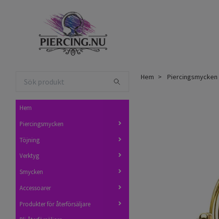
Hem
Piercingsmycken
Hem
Piercingsmycken
Töjning
Verktyg
Smycken
Accessoarer
Produkter för återförsäljare