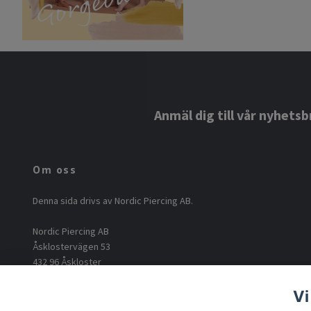
Anmäl dig till vår nyhetsb
Om oss
Denna sida drivs av Nordic Piercing AB.
Nordic Piercing AB
Åsklostervägen 53
432 96 Åskloster
Org: 556812-6717
Vi