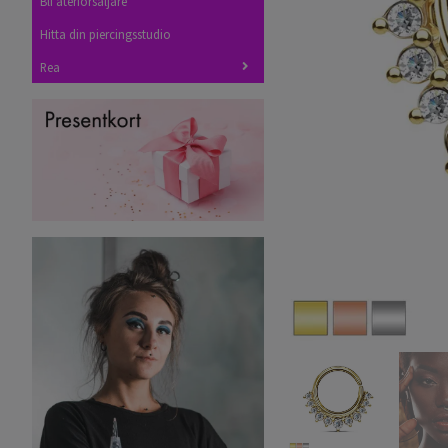
Bli återförsäljare
Hitta din piercingsstudio
Rea