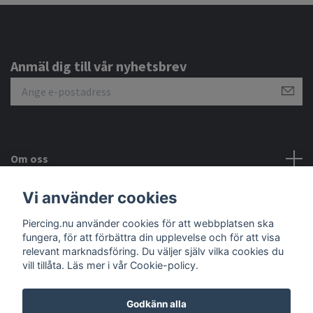
Anmäl dig till vår nyhetsbrev
Om oss
Vi använder cookies
Kundtjänst
Piercing.nu använder cookies för att webbplatsen ska
Sociala medier
fungera, för att förbättra din upplevelse och för att visa
relevant marknadsföring. Du väljer själv vilka cookies du
vill tillåta. Läs mer i vår Cookie-policy.
Godkänn alla