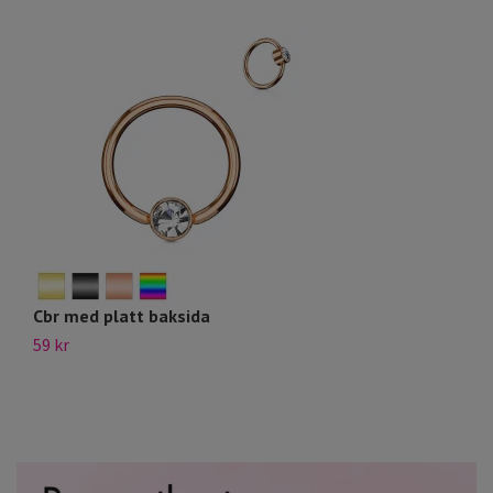
Cbr med platt baksida
C
59 kr
79