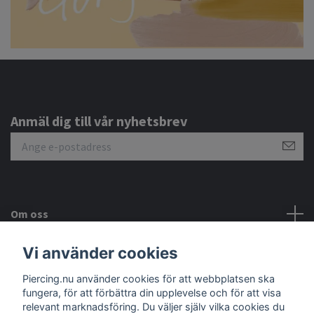
Anmäl dig till vår nyhetsbrev
Om oss
Vi använder cookies
Kundtjänst
Piercing.nu använder cookies för att webbplatsen ska
Sociala medier
fungera, för att förbättra din upplevelse och för att visa
relevant marknadsföring. Du väljer själv vilka cookies du