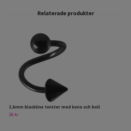
1,6mm blackline twister med kona och boll
Na
26 kr
12