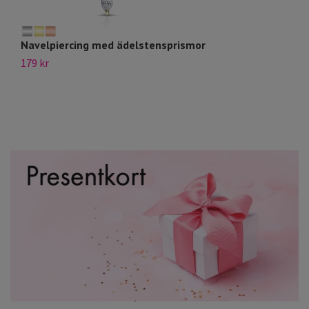
Navelpiercing med ädelstensprismor
N
de
179 kr
99