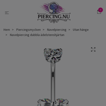
0
Hem
Piercingsmycken
Navelpiercing
Utan hänge
Navelpiercing dubbla ädelstenshjärtan