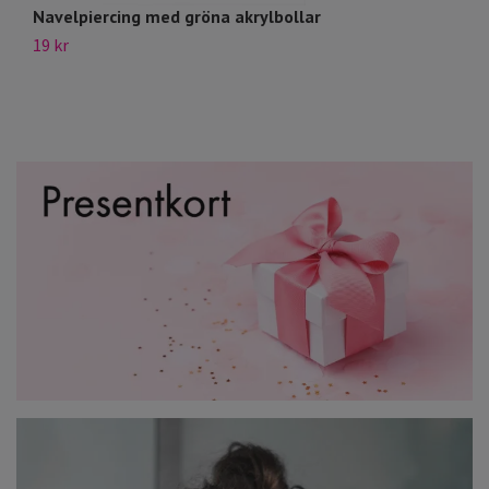
Navelpiercing med gröna akrylbollar
N
19 kr
39