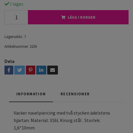
I lager.
LÄGG I KORGEN
Lagersaldo:
7
Artikelnummer:
2236
Dela
INFORMATION
RECENSIONER
Vacker navelpiercing med två stycken ädelstens
hjärtan. Material: 316L Kirurg stål . Storlek:
1,6*10mm