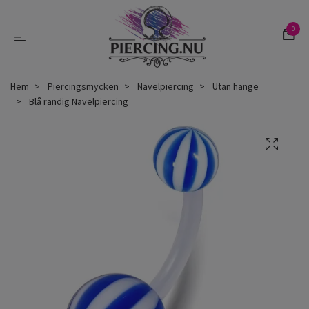
0
Hem
Piercingsmycken
Navelpiercing
Utan hänge
Blå randig Navelpiercing