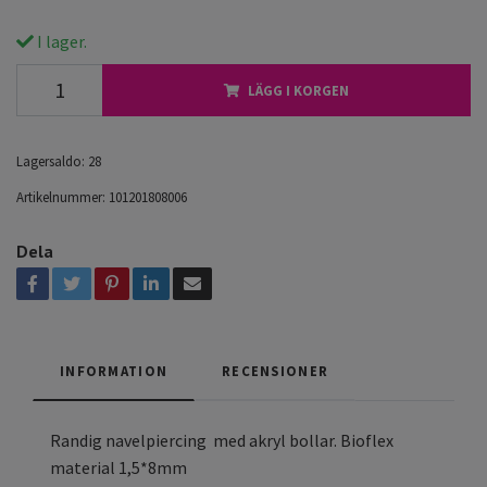
I lager.
LÄGG I KORGEN
Lagersaldo:
28
Artikelnummer:
101201808006
Dela
INFORMATION
RECENSIONER
Randig navelpiercing med akryl bollar. Bioflex
material 1,5*8mm