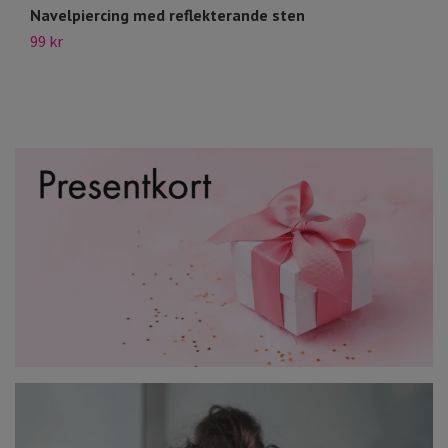
Navelpiercing med reflekterande sten
N
99 kr
79