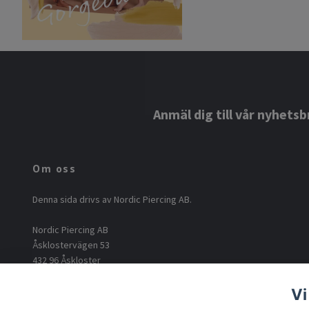
Anmäl dig till vår nyhetsb
Om oss
Denna sida drivs av Nordic Piercing AB.
Nordic Piercing AB
Åsklostervägen 53
432 96 Åskloster
Org: 556812-6717
Vi