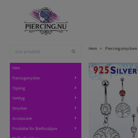
Hem
Piercingsmycken
Hem
Piercingsmycken
Töjning
Verktyg
Smycken
Accessoarer
Produkter för återförsäljare