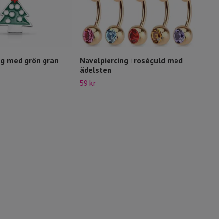
ng med grön gran
Navelpiercing i roséguld med
5 pa
ädelsten
meta
59 kr
139 