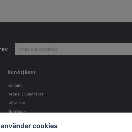
rev
Kundtjänst
Kontakt
Returer / Kundtjänst
Köpvillkor
Bli Affiliate
Storleks guide
 använder cookies
Body positive