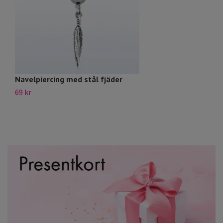
Navelpiercing med stål fjäder
N
69 kr
99