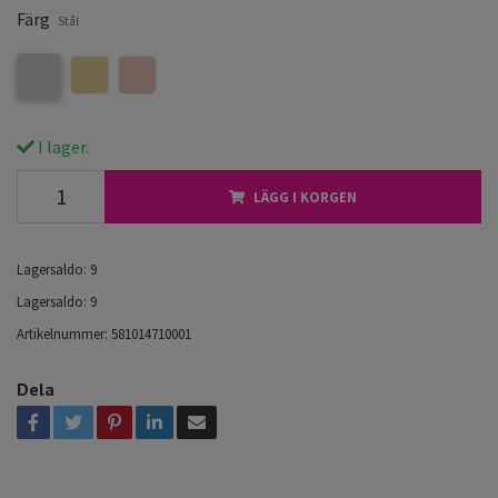
Färg
Stål
I lager.
LÄGG I KORGEN
Lagersaldo:
9
Lagersaldo:
9
Artikelnummer:
581014710001
Dela