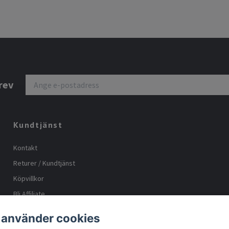
rev
Kundtjänst
Kontakt
Returer / Kundtjänst
Köpvillkor
Bli Affiliate
Storleks guide
 använder cookies
Body positive