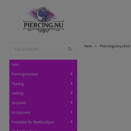
Hem
Piercingsmycken
Hem
Piercingsmycken
Töjning
Verktyg
Smycken
Accessoarer
Produkter för återförsäljare