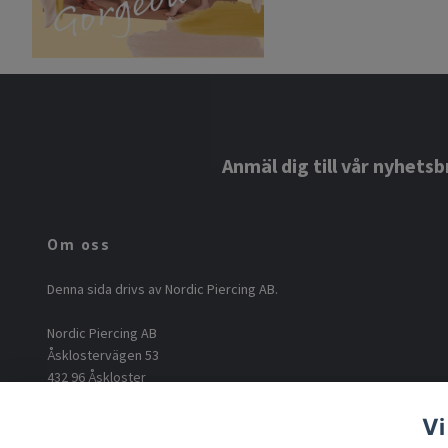
Anmäl dig till vår nyhetsb
Om oss
Denna sida drivs av Nordic Piercing AB.
Nordic Piercing AB
Åsklostervägen 53
432 96 Åskloster
Org: 556812-6717
Vi