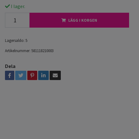
I lager.
LÄGG I KORGEN
Lagersaldo:
5
Artikelnummer:
581118210003
Dela