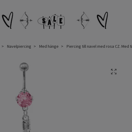
Navelpiercing
Med hänge
Piercing till navel med rosa CZ. Med t