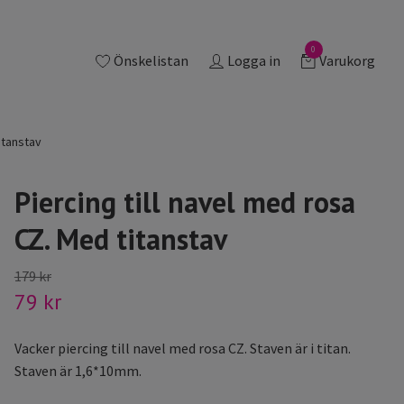
0
Önskelistan
Logga in
Varukorg
itanstav
Piercing till navel med rosa
CZ. Med titanstav
179 kr
79 kr
Vacker piercing till navel med rosa CZ. Staven är i titan.
Staven är 1,6*10mm.