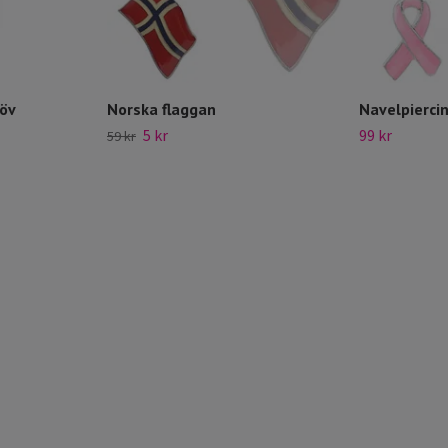
löv
Norska flaggan
Navelpierci
5 kr
99 kr
59 kr