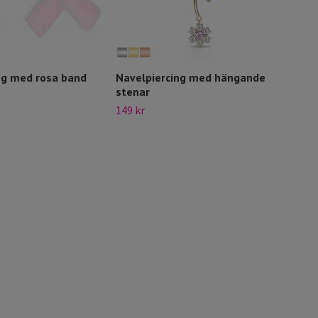
ng med rosa band
Navelpiercing med hängande
Nave
stenar
svar
149 kr
169 