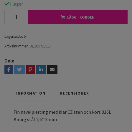
I lager.
LÄGG I KORGEN
Lagersaldo:
5
Artikelnummer:
581009710013
Dela
INFORMATION
RECENSIONER
Fin navelpiercing med klar CZ sten och kors 316L
Kirurg stål 1,6*10mm