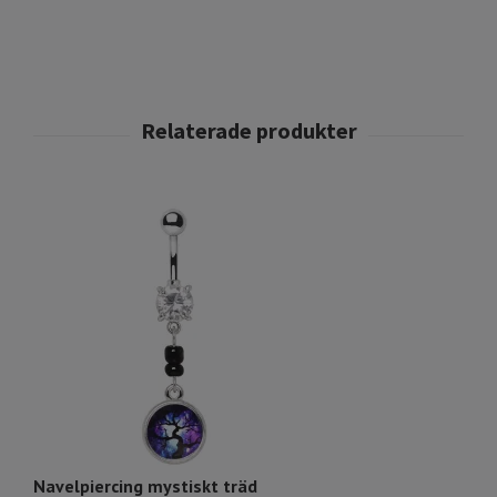
Navelpiercing mystiskt träd
Na