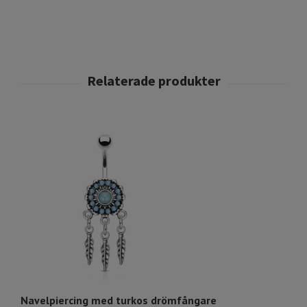
Navelpiercing med turkos drömfångare
Na