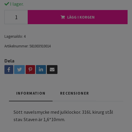
I lager.
LÄGG I KORGEN
Lagersaldo:
4
Artikelnummer:
581003910014
Dela
INFORMATION
RECENSIONER
Sött navelsmycke med julklockor. 316L kirurg stål
stav. Staven är 1,6*10mm.