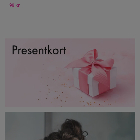
99 kr
12