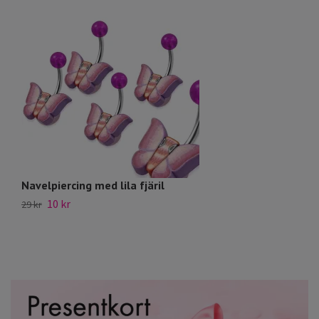
Navelpiercing med lila fjäril
R
10 kr
45
29 kr