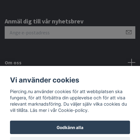
Anmäl dig till vår nyhetsbrev
Om oss
Vi använder cookies
Kundtjänst
Piercing.nu använder cookies för att webbplatsen ska
Sociala medier
fungera, för att förbättra din upplevelse och för att visa
relevant marknadsföring. Du väljer själv vilka cookies du
vill tillåta. Läs mer i vår Cookie-policy.
Godkänn alla