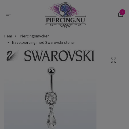
0
Hem
Piercingsmycken
Navelpiercing med Swarovski stenar