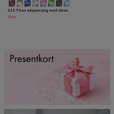
G23 Titan näspiercing med skruv
G2
79 kr
49