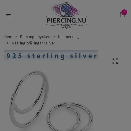
0
Hem
Piercingsmycken
Näspiercing
Näsring två ringar i silver