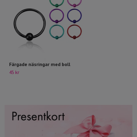
Färgade näsringar med boll
CB
45 kr
59