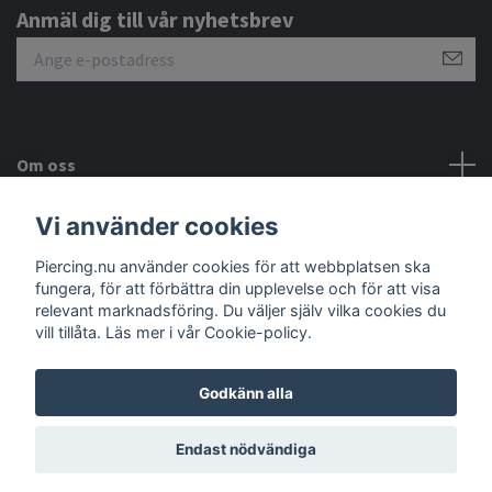
Anmäl dig till vår nyhetsbrev
Om oss
Vi använder cookies
Kundtjänst
Piercing.nu använder cookies för att webbplatsen ska
Sociala medier
fungera, för att förbättra din upplevelse och för att visa
relevant marknadsföring. Du väljer själv vilka cookies du
vill tillåta. Läs mer i vår Cookie-policy.
Godkänn alla
© 2026 Piercing.nu
Endast nödvändiga