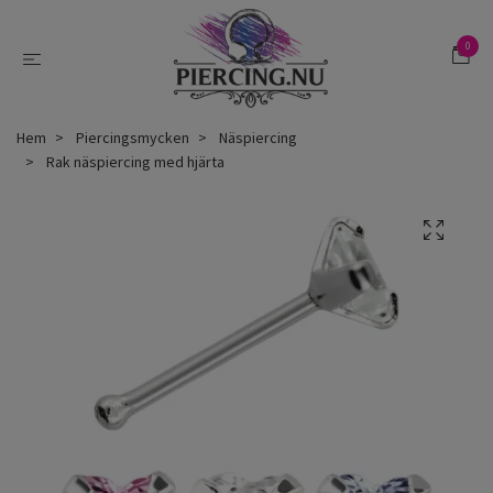
0
Hem
Piercingsmycken
Näspiercing
Rak näspiercing med hjärta