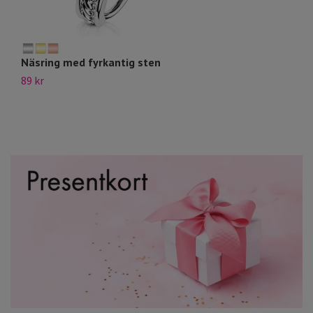
Näsring med fyrkantig sten
Sv
89 kr
49