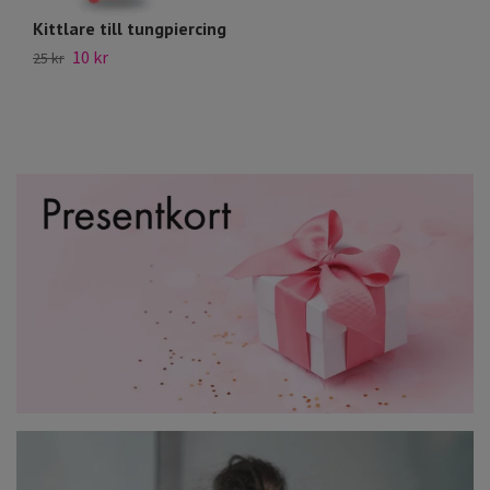
Kittlare till tungpiercing
S
10 kr
6 
25 kr