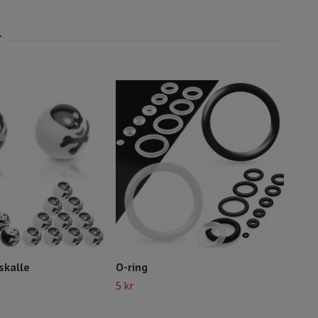
skalle
O-ring
Lösa
5 kr
20 kr