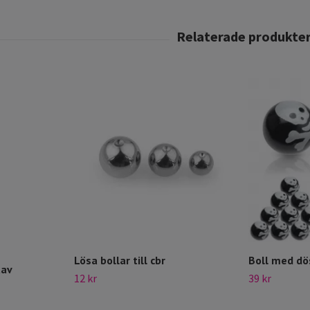
Lösa bollar till cbr
Boll med dö
tav
12 kr
39 kr