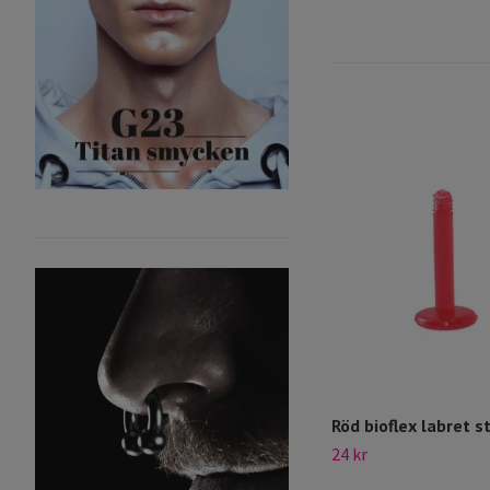
Röd bioflex labret s
24 kr