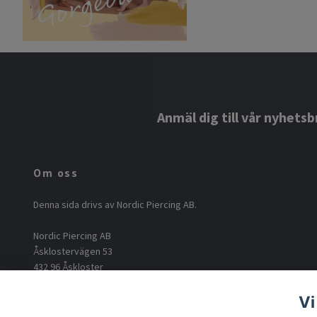
Anmäl dig till vår nyhetsb
Om oss
Denna sida drivs av Nordic Piercing AB.
Nordic Piercing AB
Åsklostervägen 53
432 96 Åskloster
Org: 556812-6717
Vi