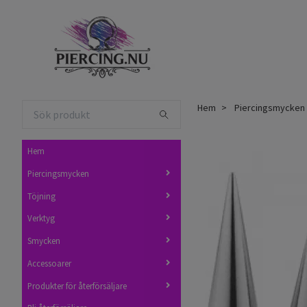
Hem
Piercingsmycken
Hem
Piercingsmycken
Töjning
Verktyg
Smycken
Accessoarer
Produkter för återförsäljare