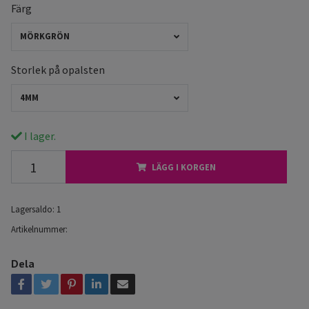
Färg
MÖRKGRÖN
Storlek på opalsten
4MM
I lager.
LÄGG I KORGEN
Lagersaldo:
1
Artikelnummer:
Dela