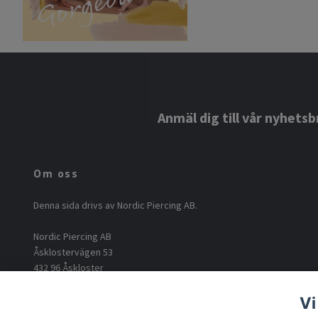
Anmäl dig till vår nyhetsb
Om oss
Denna sida drivs av Nordic Piercing AB.
Nordic Piercing AB
Åsklostervägen 53
432 96 Åskloster
Org: 556812-6717
Vi