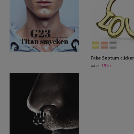
Fake Septum clicker
19 kr
44 kr