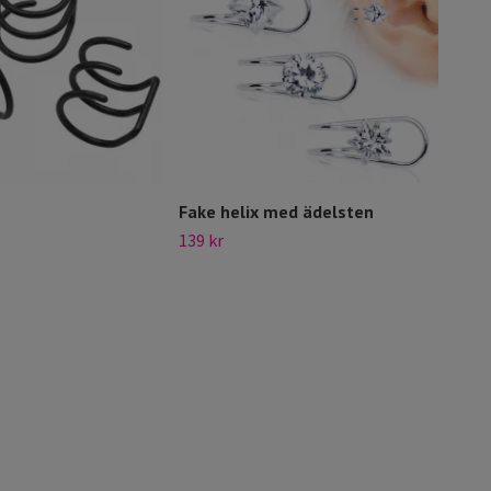
Fake helix med ädelsten
Svar
pier
139 kr
39 kr