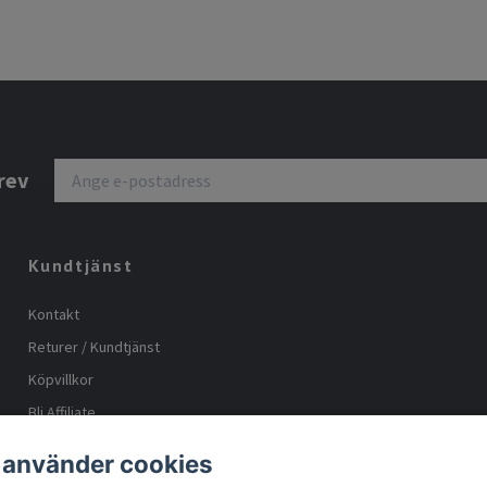
rev
Kundtjänst
Kontakt
Returer / Kundtjänst
Köpvillkor
Bli Affiliate
Storleks guide
 använder cookies
Body positive