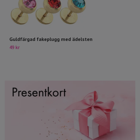
Guldfärgad fakeplugg med ädelsten
F
49 kr
59