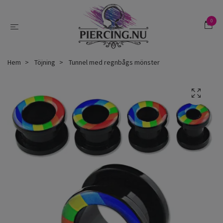
0
Hem
Töjning
Tunnel med regnbågs mönster