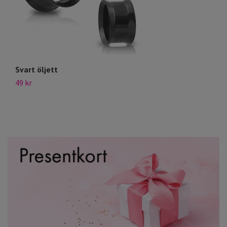
Svart öljett
P
49 kr
49