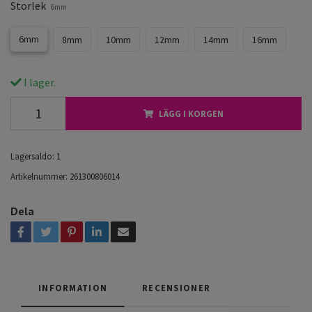
Storlek
6mm
6mm
8mm
10mm
12mm
14mm
16mm
I lager.
LÄGG I KORGEN
Lagersaldo:
1
Artikelnummer:
261300806014
Dela
INFORMATION
RECENSIONER