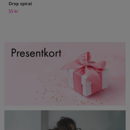
Drop spiral
Sv
55 kr
39