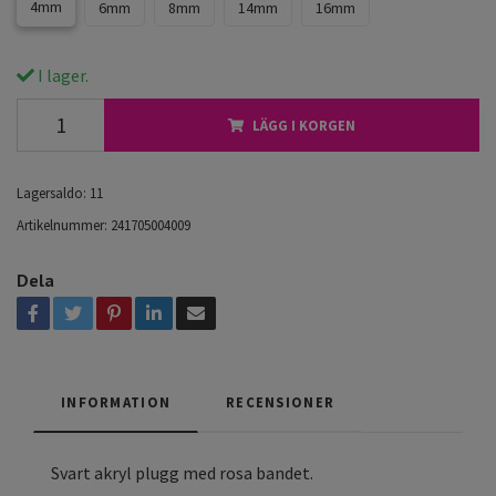
4mm
6mm
8mm
14mm
16mm
I lager.
LÄGG I KORGEN
Lagersaldo:
11
Artikelnummer:
241705004009
Dela
INFORMATION
RECENSIONER
Svart akryl plugg med rosa bandet.