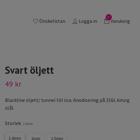
0
Önskelistan
Logga in
Varukorg
Svart öljett
49 kr
Blackline öljett/ tunnel till öra. Anodisering på 316L kirurg
stål.
Storlek
1.6mm
1.6mm
2mm
2.5mm