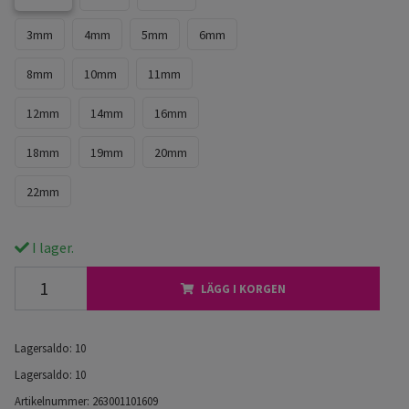
3mm
4mm
5mm
6mm
8mm
10mm
11mm
12mm
14mm
16mm
18mm
19mm
20mm
22mm
I lager.
LÄGG I KORGEN
Lagersaldo:
10
Lagersaldo:
10
Artikelnummer:
263001101609