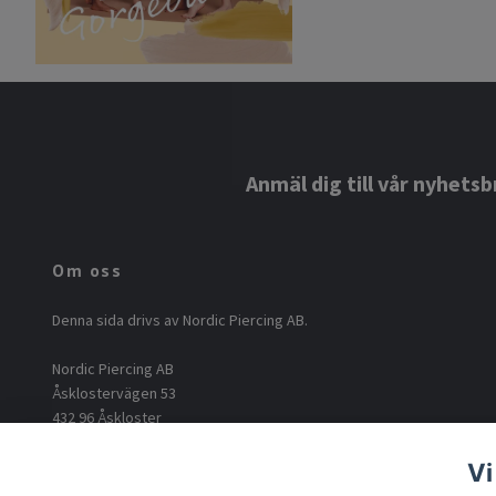
Anmäl dig till vår nyhetsb
Om oss
Denna sida drivs av Nordic Piercing AB.
Nordic Piercing AB
Åsklostervägen 53
432 96 Åskloster
Org: 556812-6717
Vi