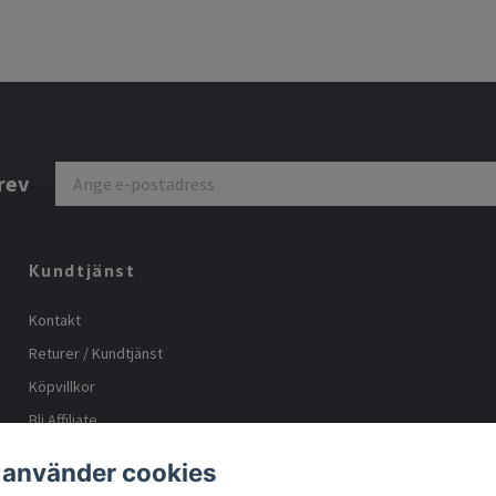
rev
Kundtjänst
Kontakt
Returer / Kundtjänst
Köpvillkor
Bli Affiliate
Storleks guide
 använder cookies
Body positive