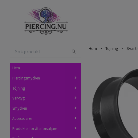
Hem
Töjning
Svart 
Hem
Piercingsmycken
Töjning
Verktyg
Smycken
Accessoarer
Produkter för återförsäljare