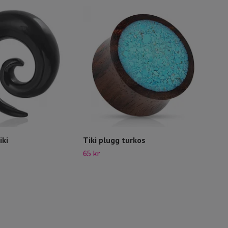
iki
Tiki plugg turkos
Tunn
65 kr
110 