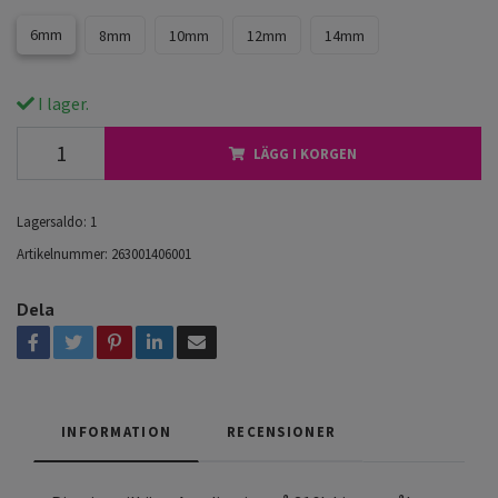
6mm
8mm
10mm
12mm
14mm
I lager.
LÄGG I KORGEN
Lagersaldo:
1
Artikelnummer:
263001406001
Dela
INFORMATION
RECENSIONER