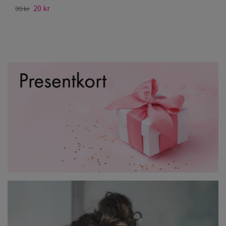
20 kr
12
99 kr