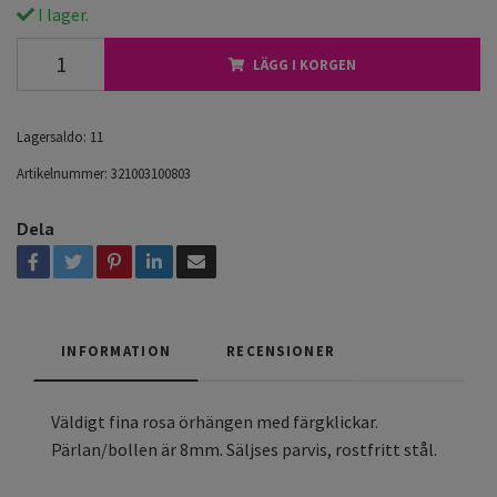
I lager.
LÄGG I KORGEN
Lagersaldo:
11
Artikelnummer:
321003100803
Dela
INFORMATION
RECENSIONER
Väldigt fina rosa örhängen med färgklickar.
Pärlan/bollen är 8mm. Säljses parvis, rostfritt stål.