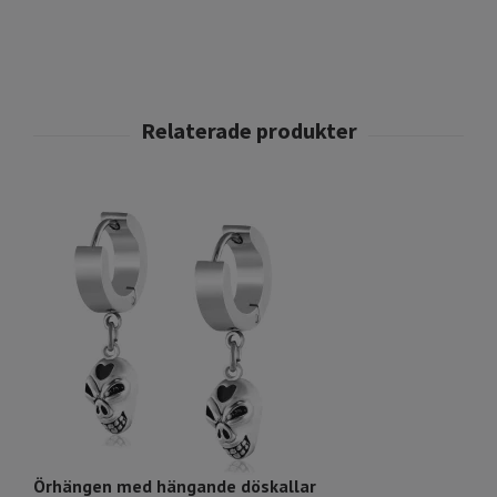
Örhängen med hängande döskallar
Ö