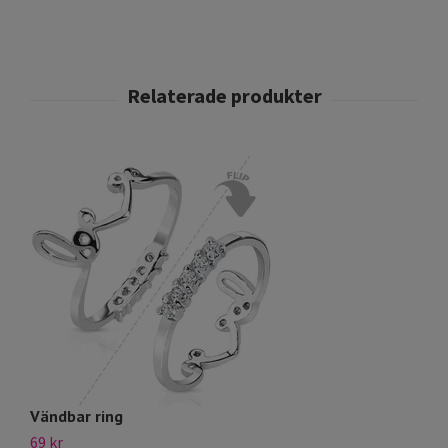
Vändbar ring
S
69 kr
12