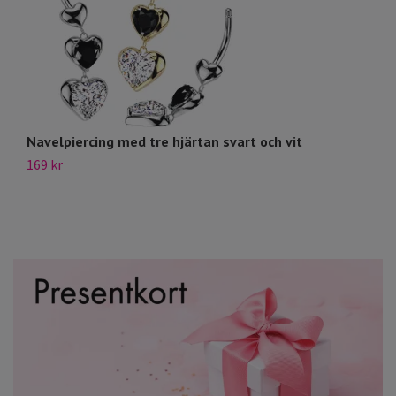
Navelpiercing med tre hjärtan svart och vit
O
169 kr
13