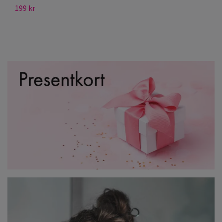
199 kr
12