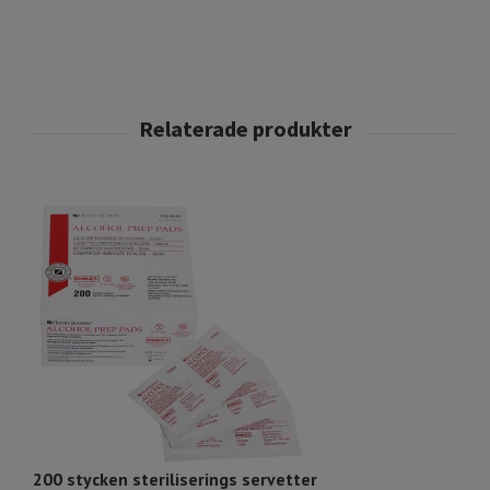
200 stycken steriliserings servetter
M