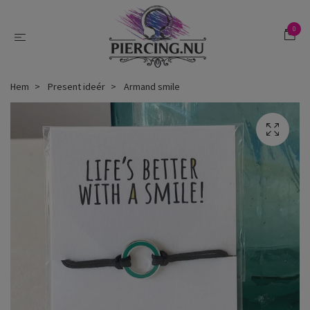
0
Hem
Present ideér
Armand smile