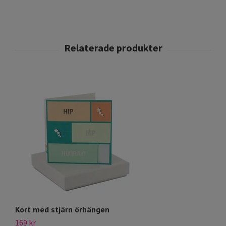
Kort med stjärn örhängen
A
169 kr
99