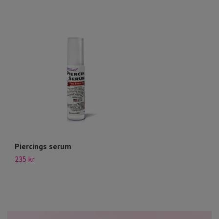
Piercings serum
S
235 kr
5 