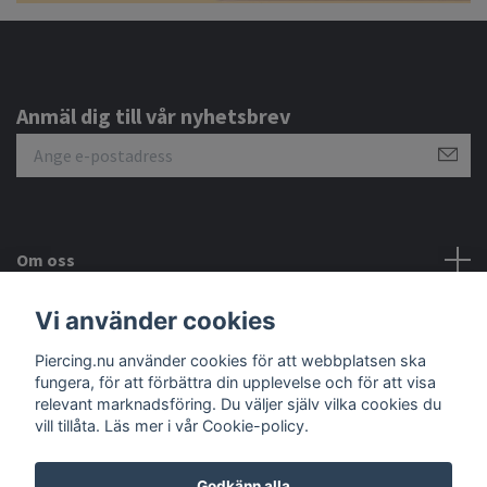
Anmäl dig till vår nyhetsbrev
Om oss
Vi använder cookies
Kundtjänst
Piercing.nu använder cookies för att webbplatsen ska
Sociala medier
fungera, för att förbättra din upplevelse och för att visa
relevant marknadsföring. Du väljer själv vilka cookies du
vill tillåta. Läs mer i vår Cookie-policy.
Godkänn alla