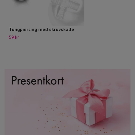
Tungpiercing med skruvskalle
T
59 kr
29