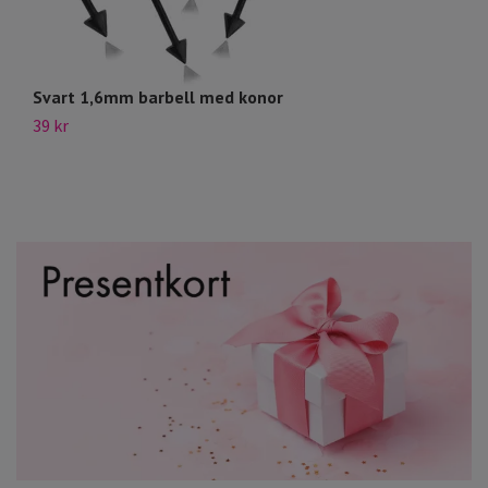
Svart 1,6mm barbell med konor
ba
39 kr
49