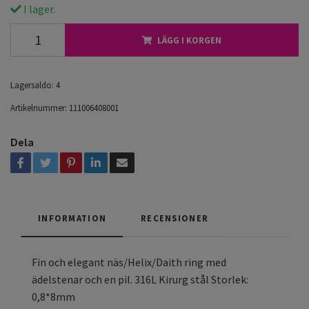
I lager.
LÄGG I KORGEN
Lagersaldo:
4
Artikelnummer:
111006408001
Dela
INFORMATION
RECENSIONER
Fin och elegant näs/Helix/Daith ring med
ädelstenar och en pil. 316L Kirurg stål Storlek:
0,8*8mm