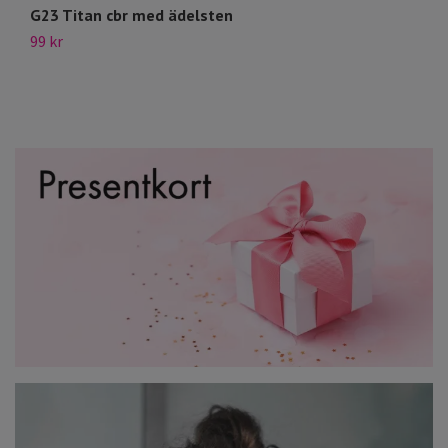
G23 Titan cbr med ädelsten
Gl
99 kr
29