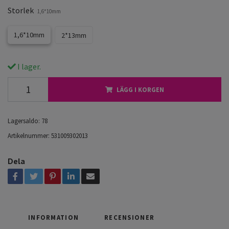
Storlek
1,6*10mm
1,6*10mm
2*13mm
I lager.
LÄGG I KORGEN
Lagersaldo:
78
Artikelnummer:
531009302013
Dela
INFORMATION
RECENSIONER