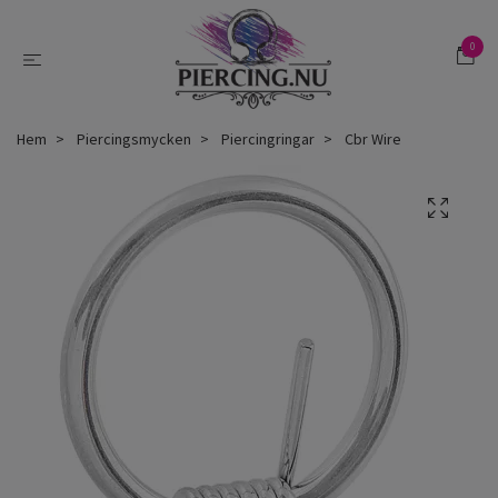
0
Hem
Piercingsmycken
Piercingringar
Cbr Wire