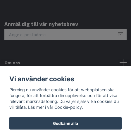
Anmäl dig till vår nyhetsbrev
Om oss
Vi använder cookies
Kundtjänst
Piercing.nu använder cookies för att webbplatsen ska
Sociala medier
fungera, för att förbättra din upplevelse och för att visa
relevant marknadsföring. Du väljer själv vilka cookies du
vill tillåta. Läs mer i vår Cookie-policy.
Godkänn alla