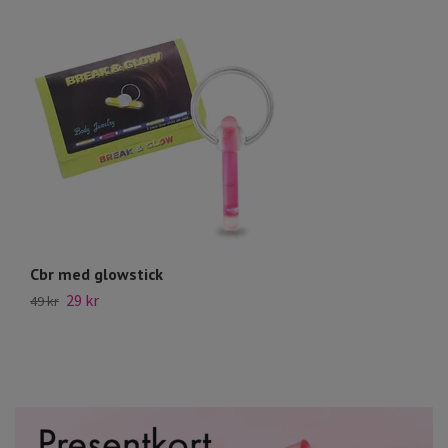
Cbr med glowstick
S
29 kr
49 kr
89