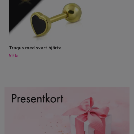
Tragus med svart hjärta
T
59 kr
59