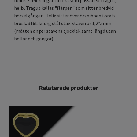
rund CZ. Piercingar till öra som passar ex. tragus,
helix. Tragus kallas "flärpen" som sitter bredvid
hörselgången. Helix sitter över örsnibben i örats
brosk. 316L kirurg stål stav. Staven är 1,2*5mm
(måtten anger stavens tjocklek samt längd utan
bollar och gängor).