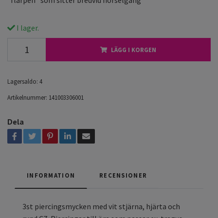
I lager.
LÄGG I KORGEN
Lagersaldo:
4
Artikelnummer:
141003306001
Dela
INFORMATION
RECENSIONER
3st piercingsmycken med vit stjärna, hjärta och