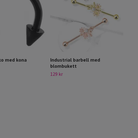
ko med kona
Industrial barbell med
Pier
blombukett
två 
129 kr
169 