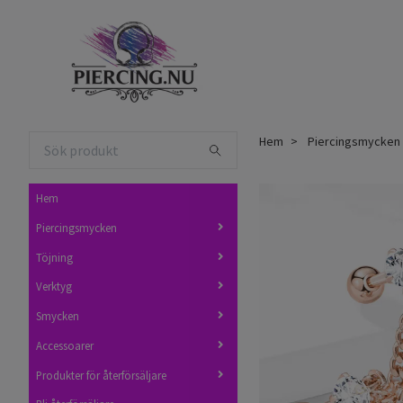
Hem
Piercingsmycken
Hem
Piercingsmycken
Töjning
Verktyg
Smycken
Accessoarer
Produkter för återförsäljare