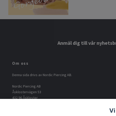
Anmäl dig till vår nyhetsb
Om oss
Denna sida drivs av Nordic Piercing AB.
Nordic Piercing AB
Åsklostervägen 53
432 96 Åskloster
Org: 556812-6717
Vi