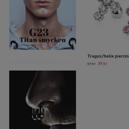
Tragus/helix pierci
39 kr
89 kr