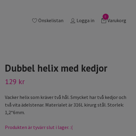
0
Önskelistan
Logga in
Varukorg
Dubbel helix med kedjor
129 kr
Vacker helix som kräver två hål. Smycket har två kedjor och
två vita ädelstenar. Materialet är 316L kirurg stål. Storlek:
1,2*6mm.
Produkten är tyvärr slut i lager. :(