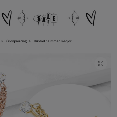
Öronpiercing
Dubbel helix med kedjor