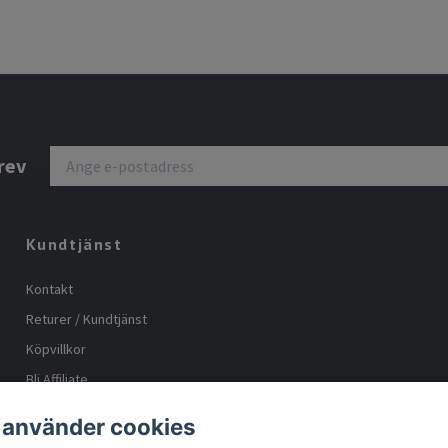
rev
Kundtjänst
Kontakt
Returer / Kundtjänst
Köpvillkor
Bli Affiliate
Storleks guide
 använder cookies
Body positive