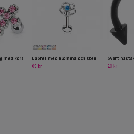
ng med kors
Labret med blomma och sten
Svart hästs
89 kr
20 kr