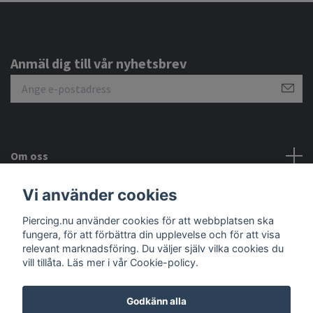
Anmäl dig till vår nyhetsbrev
Om oss
Vi använder cookies
Kundtjänst
Piercing.nu använder cookies för att webbplatsen ska
Sociala medier
fungera, för att förbättra din upplevelse och för att visa
relevant marknadsföring. Du väljer själv vilka cookies du
vill tillåta. Läs mer i vår Cookie-policy.
Godkänn alla